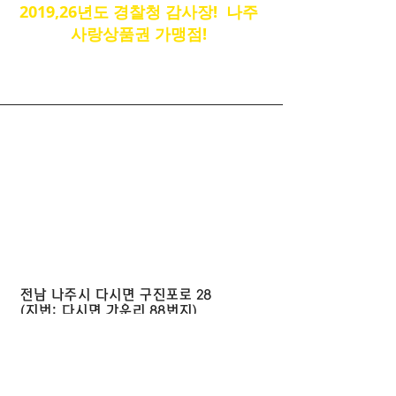
2019,26년도 경찰청 감사장! 나주
사랑상품권 가맹점!
찾아오시는 길
전남 나주시 다시면 구진포로 28
(지번: 다시면 가운리 88번지)
나주자동차운전전문학원
Tel
061-336-6700
Fax
061-336-6701
najudriving@naver.com