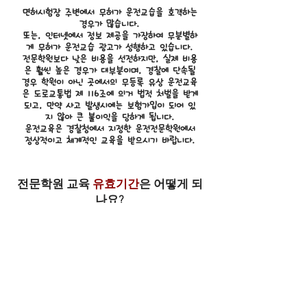
면허시험장 주변에서 무허가 운전교습을 호객하는
경우가 많습니다.
또는, 인터넷에서 정보 제공을 가장하여 무분별하
게 무허가 운전교습 광고가 성행하고 있습니다.
전문학원보다 낮은 비용을 선전하지만, 실제 비용
은 훨씬 높은 경우가 대부분이며, 경찰에 단속될
경우 학원이 아닌 곳에서의 무등록 유상 운전교육
은 도로교통법 제 116조에 의거 법적 처벌을 받게
되고, 만약 사고 발생시에는 보험가입이 되어 있
지 않아 큰 불이익을 당하게 됩니다.
운전교육은 경찰청에서 지정한 운전전문학원에서
정상적이고 체계적인 교육을 받으시기 바랍니다.
전문학원 교육
유효기간
은 어떻게 되
나요?
교육 유효기간은 장내기능, 학과교육, 도로주행 모두
시작일로부터 각각 3개월까지입니다.
즉, 장내기능 교육은 4시간으로 하루에도 교육이 가능
하여 큰 의미가 없지만, 도로주행은 교육을 시작한 날
로부터 3개월 이내에 6시간을 마쳐야 하고, 마찬가지
로 학과교육도 1교시부터 3교시까지를 역시 3개월 안
에 마치면 됩니다.
시험은 장내기능의 경우 학과나 기능교육 시작일로부